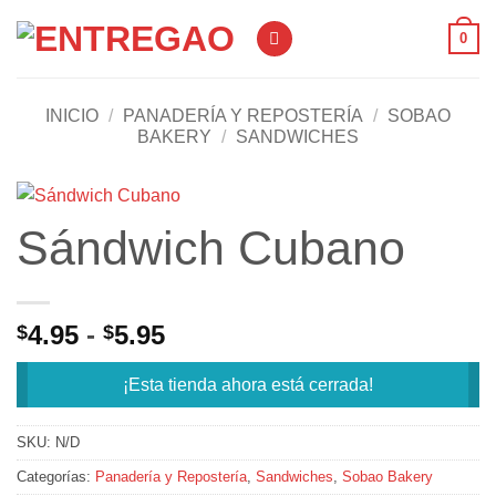
Saltar
0
al
contenido
INICIO
/
PANADERÍA Y REPOSTERÍA
/
SOBAO
BAKERY
/
SANDWICHES
Sándwich Cubano
Rango
4.95
-
5.95
$
$
de
precios:
¡Esta tienda ahora está cerrada!
desde
$4.95
SKU:
N/D
hasta
Categorías:
Panadería y Repostería
,
Sandwiches
,
Sobao Bakery
$5.95