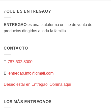
múltiples
variantes.
¿QUÉ ES ENTREGAO?
Las
opciones
se
ENTREGAO
es una plataforma online de venta de
pueden
productos dirigidos a toda la familia.
elegir
en
la
CONTACTO
página
de
producto
T.
787-602-8000
E.
entregao.info@gmail.com
Deseo estar en Entregao. Oprima aquí
LOS MÁS ENTREGAOS