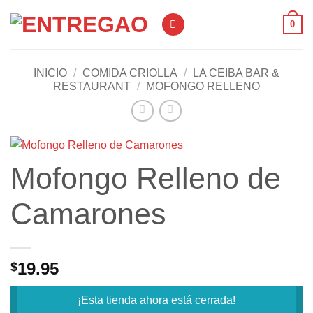
Saltar
0
al
contenido
INICIO
/
COMIDA CRIOLLA
/
LA CEIBA BAR &
RESTAURANT
/
MOFONGO RELLENO
Mofongo Relleno de
Camarones
19.95
$
¡Esta tienda ahora está cerrada!