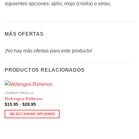
siguientes opciones: ajillo, mojo (criolla) o setas.
MÁS OFERTAS
¡No hay más ofertas para este producto!
PRODUCTOS RELACIONADOS
COMIDA CRIOLLA
Mofongos Rellenos
Rango
$
15.95
-
$
28.95
de
precios:
SELECCIONAR OPCIONES
desde
$15.95
Este
hasta
producto
$28.95
tiene