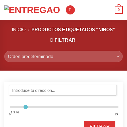
Saltar
0
al
contenido
INICIO
/
PRODUCTOS ETIQUETADOS “NINOS”
FILTRAR
1.5 Mi
0
15
FILTRAR